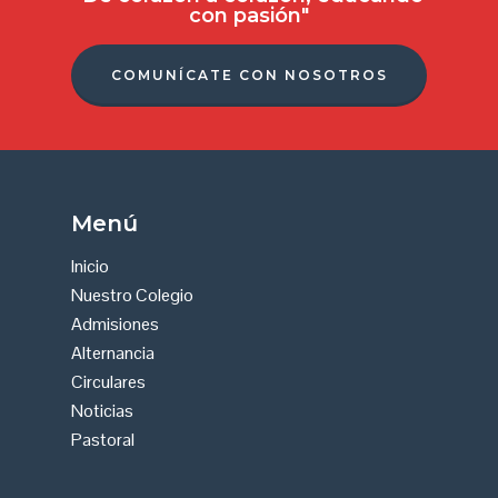
con pasión"
Nuestro Colegi
COMUNÍCATE CON NOSOTROS
Noticias
Admisiones
Pastoral
Menú
Galería
Inicio
Contacto
Nuestro Colegio
Admisiones
Equipo docente
Alternancia
administrativo
Circulares
Noticias
Inicio
Pastoral
Comunicados
Circulares