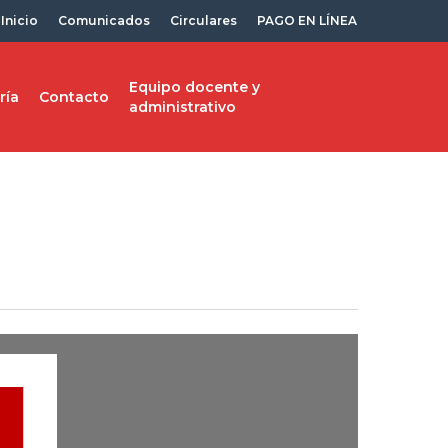
Inicio
Comunicados
Circulares
PAGO EN LÍNEA
Equipo docente y
ría
Contacto
administrativo