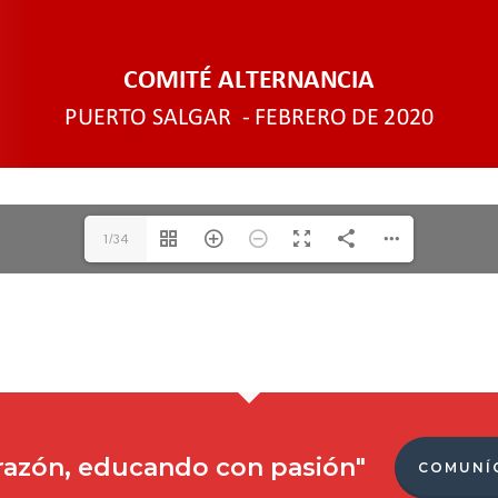
1/34
razón, educando con pasión"
COMUNÍ