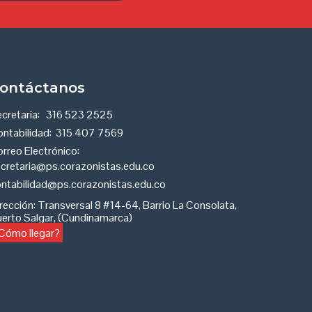
ontáctanos
cretaria:
316 523 2525
ntabilidad:
315 407 7569
rreo Electrónico:
cretaria@ps.corazonistas.edu.co
ntabilidad@ps.corazonistas.edu.co
rección
:
Transversal 8 #14-64, Barrio La Consolata,
erto Salgar, (Cundinamarca)
Cómo llegar?