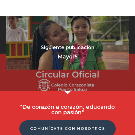
Celular: (+57) 316 52
Siguiente publicación
- 315 407 7569
Mayo15
Nuestro Colegi
Noticias
Admisiones
"De corazón a corazón, educando
Pastoral
con pasión"
Galería
COMUNÍCATE CON NOSOTROS
Contacto